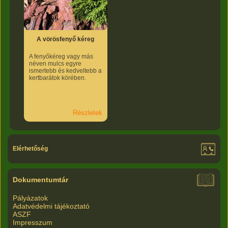
A vörösfenyő kéreg
A fenyőkéreg vagy más
néven mulcs egyre
ismertebb és kedveltebb a
kertbarátok körében.
Részletek
Elérhetőség
Dokumentumtár
Pályázatok
Adatvédelmi tájékoztató
ASZF
Impresszum