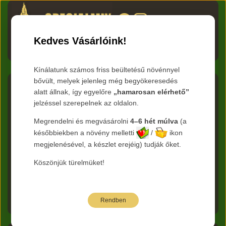
HU
RO
EN
DE
RU
Kedves Vásárlóink!
Menü
Kínálatunk számos friss beültetésű növénnyel
bővült, melyek jelenleg még begyökeresedés
Nyitva tartás
alatt állnak, így egyelőre
„hamarosan elérhető”
lakossági vásárlók részére
jelzéssel szerepelnek az oldalon.
Hétfő: ZÁRVA
Megrendelni és megvásárolni
4–6 hét múlva
(a
Kedd: ZÁRVA
későbbiekben a növény melletti
/
ikon
Szerda: 7:30-17:00
megjelenésével, a készlet erejéig) tudják őket.
Csütörtök: 7:30-17:00
Péntek: 7:30-17:00
Köszönjük türelmüket!
Szombat: ZÁRVA
Vasárnap: ZÁRVA
ÖMLESZTETT FENYŐKÉREG, FÖLDKEVERÉK KIADÁSÁRA CSAK MUNKANAPOKON VAN
LEHETŐSÉG.
Rendben