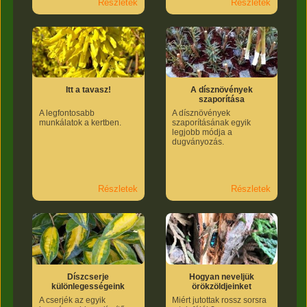
Részletek
Részletek
Itt a tavasz!
A dísznövények
szaporítása
A legfontosabb
A dísznövények
munkálatok a kertben.
szaporításának egyik
legjobb módja a
dugványozás.
Részletek
Részletek
Díszcserje
Hogyan neveljük
különlegességeink
örökzöldjeinket
A cserjék az egyik
Miért jutottak rossz sorsra