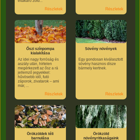
eltakaró zöld...
Részletek
Részletek
Őszi színpompa
Sövény növények
kialakítása
Az idei nagy forróság és
Egy gondosan kiválasztott
aszály után, hírtelen
sövény hasznos dísze
megérkezett az ősz a rá
bármely kertnek.
jellemző jegyekkel:
hűvösebb idő, futó
záporok, zivatarok – ami
már, ...
Részletek
Részletek
Örökzöldek téli
Örökzöld
barnulása
növényritkaságaink