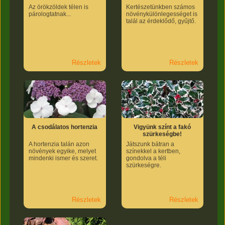
Az örökzöldek télen is
Kertészetünkben számos
párologtatnak...
növénykülönlegességet is
talál az érdeklődő, gyűjtő.
Részletek
Részletek
A csodálatos hortenzia
Vigyünk színt a fakó
szürkeségbe!
A hortenzia talán azon
Játszunk bátran a
növények egyike, melyet
színekkel a kertben,
mindenki ismer és szeret.
gondolva a téli
szürkeségre.
Részletek
Részletek