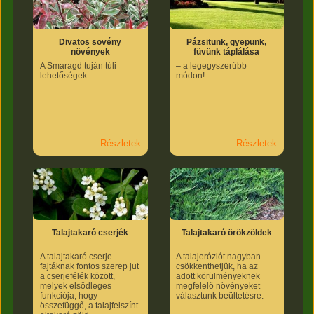
Divatos sövény
Pázsitunk, gyepünk,
növények
füvünk táplálása
A Smaragd tuján túli
– a legegyszerűbb
lehetőségek
módon!
Részletek
Részletek
Talajtakaró cserjék
Talajtakaró örökzöldek
A talajtakaró cserje
A talajeróziót nagyban
fajtáknak fontos szerep jut
csökkenthetjük, ha az
a cserjefélék között,
adott körülményeknek
melyek elsődleges
megfelelő növényeket
funkciója, hogy
választunk beültetésre.
összefüggő, a talajfelszínt