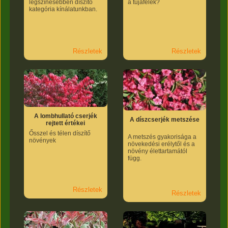
legszínesebben díszítő
a tujafélék?
kategória kínálatunkban.
Részletek
Részletek
A lombhullató cserjék
A díszcserjék metszése
rejtett értékei
Ősszel és télen díszítő
A metszés gyakorisága a
növények
növekedési erélytől és a
növény élettartamától
függ.
Részletek
Részletek