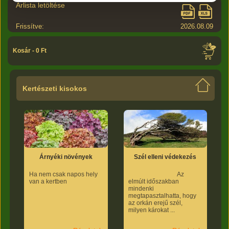
Árlista letöltése
Frissítve:
2026.08.09
Kosár - 0 Ft
Kertészeti kisokos
Árnyéki növények
Szél elleni védekezés
Ha nem csak napos hely
Az
van a kertben
elmúlt időszakban
mindenki
megtapasztalhatta, hogy
az orkán erejű szél,
milyen károkat ...