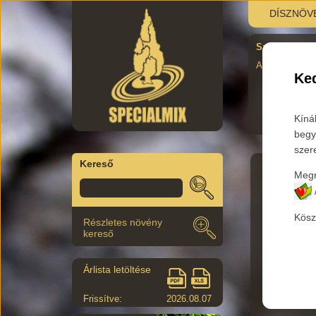
DÍSZNÖV
Szombati újra
AUgusztus 29.
Ked
Kíná
begy
szer
Kereső
Megr
Főkateg
Kösz
Részletes növény
Az aláb
kereső
Árlista letöltése
Termék 
Frissítve:
2026.08.07