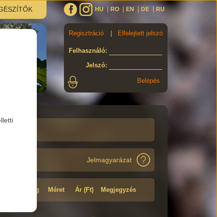
GÉSZÍTŐK
HU
RO
EN
DE
RU
Regisztráció
|
Elfelejtett jelszó
Felhasználó
:
Jelszó
:
letti
Jelmagyarázat
Minőség
Méret
Ár (Ft)
Megjegyzés