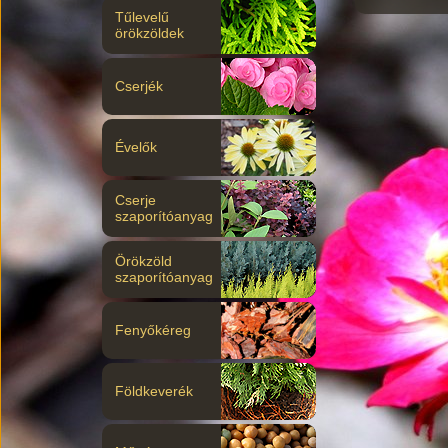
Tűlevelű
örökzöldek
Cserjék
Évelők
Cserje
szaporítóanyag
Örökzöld
szaporítóanyag
Fenyőkéreg
Földkeverék