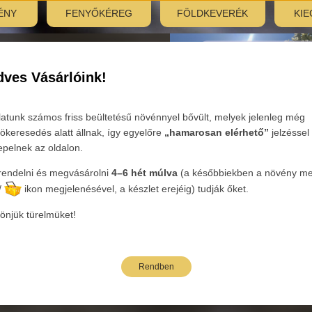
ÉNY
FENYŐKÉREG
FÖLDKEVERÉK
KIE
nyitás:
, 7:30–12:00
ves Vásárlóink!
Tovább
latunk számos friss beültetésű növénnyel bővült, melyek jelenleg még
ökeresedés alatt állnak, így egyelőre
„hamarosan elérhető”
jelzéssel
epelnek az oldalon.
endelni és megvásárolni
4–6 hét múlva
(a későbbiekben a növény mel
ória:
Tűlevelű örökzöldek
Nemzetség :
Új kategória
/
ikon megjelenésével, a készlet erejéig) tudják őket.
önjük türelmüket!
bi árak bruttó kiskereskedelmi árak.
Rendben
neve
Oldalak: 1