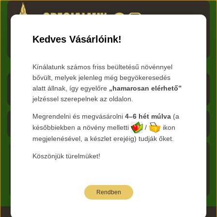
HU
RO
EN
DE
RU
Kedves Vásárlóink!
Menü
Kínálatunk számos friss beültetésű növénnyel
bővült, melyek jelenleg még begyökeresedés
Árlista letöltése
alatt állnak, így egyelőre
„hamarosan elérhető”
jelzéssel szerepelnek az oldalon.
Frissítve:
2026.08.07
Megrendelni és megvásárolni
4–6 hét múlva
(a
Kosár - 0 Ft
későbbiekben a növény melletti
/
ikon
megjelenésével, a készlet erejéig) tudják őket.
Köszönjük türelmüket!
Főkategória:
Cserjék
Nemzetség:
Diervilla -
Főoldal
Sárgalonc
Rendben