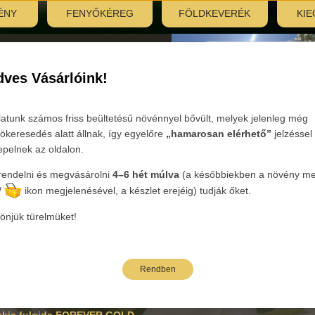
ÉNY
FENYŐKÉREG
FÖLDKEVERÉK
KIE
nyitás:
, 7:30–12:00
ves Vásárlóink!
Tovább
latunk számos friss beültetésű növénnyel bővült, melyek jelenleg még
ökeresedés alatt állnak, így egyelőre
„hamarosan elérhető”
jelzéssel
epelnek az oldalon.
endelni és megvásárolni
4–6 hét múlva
(a későbbiekben a növény mel
ória:
Évelők
Nemzetség :
Rudbeckia - Kúpvirág
Faj:
fulgida
/
ikon megjelenésével, a készlet erejéig) tudják őket.
önjük türelmüket!
bi árak bruttó kiskereskedelmi árak.
Rendben
neve
Oldalak: 1
kia fulgida FOREVER GOLD