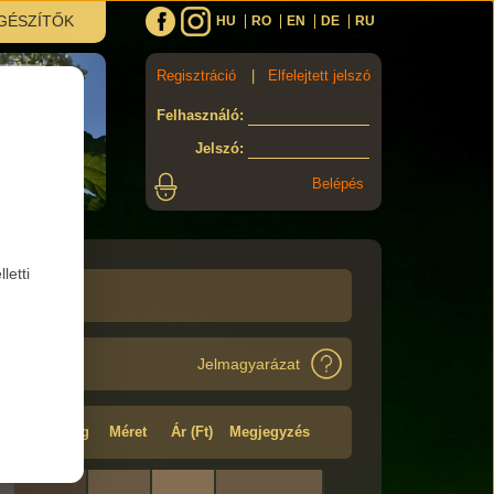
GÉSZÍTŐK
HU
RO
EN
DE
RU
Regisztráció
|
Elfelejtett jelszó
Felhasználó
:
Jelszó
:
letti
Jelmagyarázat
Minőség
Méret
Ár (Ft)
Megjegyzés