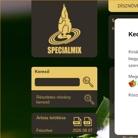
DÍSZNÖV
Szombati újra
AUgusztus 29.
Ked
Kíná
begy
szer
Kereső
Megr
Főkateg
Kösz
Részletes növény
Az aláb
kereső
Árlista letöltése
Termék 
Frissítve:
2026.08.07
Rudbec