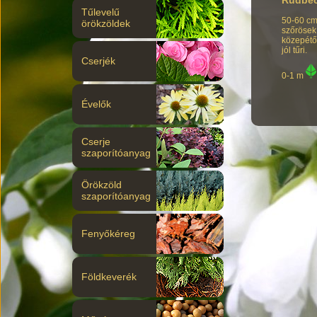
Tűlevelű
50-60 cm
örökzöldek
szőrösek
közepétő
jól tűri.
Cserjék
0-1 m
Évelők
Cserje
szaporítóanyag
Örökzöld
szaporítóanyag
Fenyőkéreg
Földkeverék