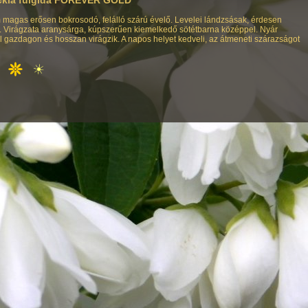
 magas erősen bokrosodó, felálló szárú évelő. Levelei lándzsásak, érdesen
. Virágzata aranysárga, kúpszerűen kiemelkedő sötétbarna középpel. Nyár
l gazdagon és hosszan virágzik. A napos helyet kedveli, az átmeneti szárazságot