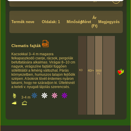
Ár
Termék neve
Oldalak: 1
Minőség
Méret
Megjegyzés
(Ft)
Clematis fajták
Kacsokkal 3–4 m magasra
felkapaszkodó cserje, rácsok, pergolák
befuttatására alkalmas. Virágai 8–10 cm
nagyok, virágszíne fajtától függően
sötétlilától a fehérig változhat. Párás
K3
40/+
5800
Ft
környezetben, humuszos talajon fejlődik
szépen. A bokrok tövét érdemes nyáron
takarni, hogy ne száradjon ki. Ültetésnél
a keleti v. nyugati tájolás szerencsés.
3-4 m