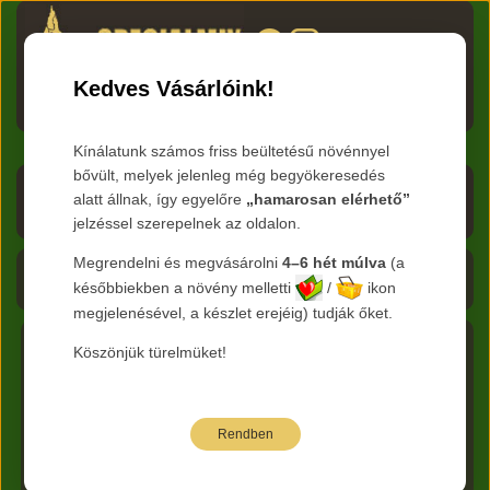
HU
RO
EN
DE
RU
Kedves Vásárlóink!
Menü
Kínálatunk számos friss beültetésű növénnyel
bővült, melyek jelenleg még begyökeresedés
Árlista letöltése
alatt állnak, így egyelőre
„hamarosan elérhető”
jelzéssel szerepelnek az oldalon.
Frissítve:
2026.08.08
Megrendelni és megvásárolni
4–6 hét múlva
(a
Kosár - 0 Ft
későbbiekben a növény melletti
/
ikon
megjelenésével, a készlet erejéig) tudják őket.
Köszönjük türelmüket!
Főkategória:
Cserjék
Nemzetség :
Clematis - Iszalag
Faj:
EGYÉB
Rendben
Az alábbi árak bruttó kiskereskedelmi árak.
Jelmagyarázat