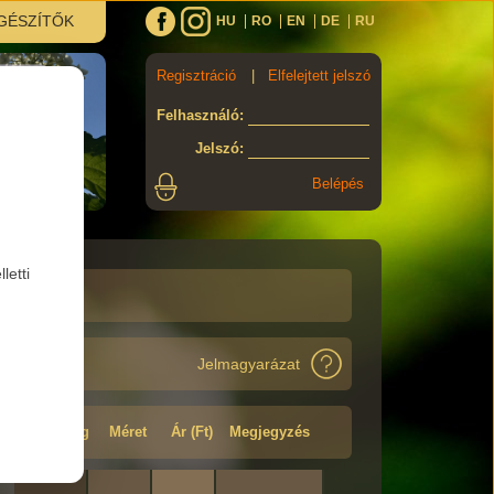
GÉSZÍTŐK
HU
RO
EN
DE
RU
Regisztráció
|
Elfelejtett jelszó
Felhasználó
:
Jelszó
:
letti
Jelmagyarázat
Minőség
Méret
Ár (Ft)
Megjegyzés