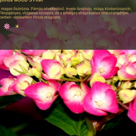
 magas őszirózsa. Párnás növekedésű, levele lándzsás, virága középrózsaszín,
t. Fényigényes, vízigénye közepes, de a bőséges virágzásához öntözést igényel.
erben- októberben hozza virágzatát.