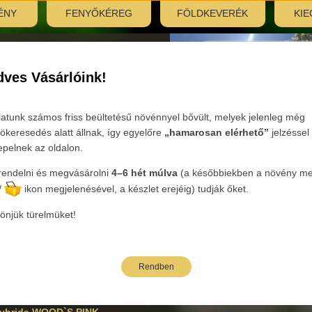
ÉNY
FENYŐKÉREG
FÖLDKEVERÉK
KIE
nyitás:
, 7:30–12:00
ves Vásárlóink!
Tovább
latunk számos friss beültetésű növénnyel bővült, melyek jelenleg még
ökeresedés alatt állnak, így egyelőre
„hamarosan elérhető”
jelzéssel
epelnek az oldalon.
endelni és megvásárolni
4–6 hét múlva
(a későbbiekben a növény mel
ória:
Évelők
Nemzetség :
Aster - Őszirózsa
Faj:
hybrida
/
ikon megjelenésével, a készlet erejéig) tudják őket.
önjük türelmüket!
bi árak bruttó kiskereskedelmi árak.
Rendben
neve
Oldalak: 1
hybrida WOOD`S PINK