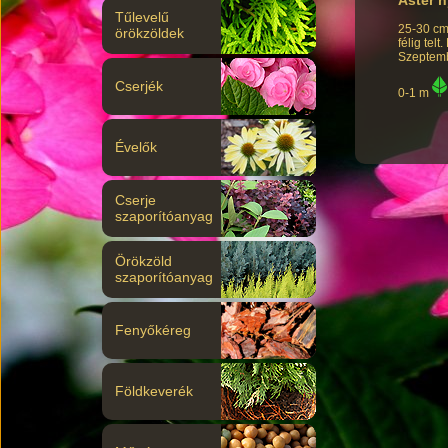
Tűlevelű
25-30 cm
örökzöldek
félig tel
Szeptemb
Cserjék
0-1 m
Évelők
Cserje
szaporítóanyag
Örökzöld
szaporítóanyag
Fenyőkéreg
Földkeverék