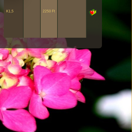
K1,5
2250 Ft