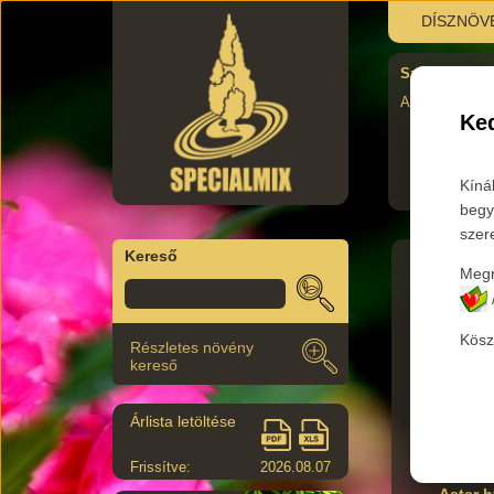
DÍSZNÖV
Szombati újra
AUgusztus 29.
Ked
Kíná
begy
szer
Kereső
Megr
Főkateg
Kösz
Részletes növény
Az aláb
kereső
Árlista letöltése
Termék 
Frissítve:
2026.08.07
Aster 