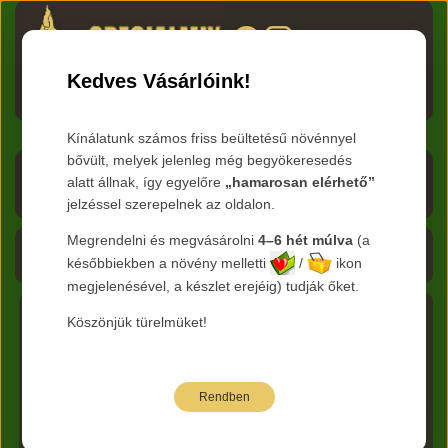
HU
RO
EN
DE
RU
Kedves Vásárlóink!
Menü
Kínálatunk számos friss beültetésű növénnyel
bővült, melyek jelenleg még begyökeresedés
Árlista letöltése
alatt állnak, így egyelőre
„hamarosan elérhető”
jelzéssel szerepelnek az oldalon.
Frissítve:
2026.08.07
Megrendelni és megvásárolni
4–6 hét múlva
(a
Kosár - 0 Ft
későbbiekben a növény melletti
/
ikon
megjelenésével, a készlet erejéig) tudják őket.
Köszönjük türelmüket!
Főkategória:
Cserjék
Nemzetség :
Diervilla -
Sárgalonc
Faj:
rivularis
Rendben
Az alábbi árak bruttó kiskereskedelmi árak.
Jelmagyarázat