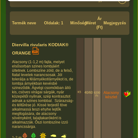
Ár
Termék neve
Oldalak: 1
Minőség
Méret
Megjegyzés
(Ft)
Diervilla rivularis KODIAK®
ORANGE
Alacsony (1-1,2 m) fajta, melyet
elsősorban szines lombjáért
ültetnek. Lombszíne zöld, de a felső,
fiatal levelek narancsosak. Jól
tolerálja a félárnyékot/árnyékot is, de
lombja árnyékban kevésbé
szineződik. Ágvégi csomókban álló
kis, csöves virágai sárgák, nyár
K5
40/60
Alacsony
6200
Ft
közepétől nyílnak, szép kontrasztot
készlet
adnak a szines lombbal. Szárazság-
és téltűrése jó. Kissé terjedő töve
alkalmassá teszi ehyhe lejtők
megfogására, de alacsony
sövényként, talajtakaróként is
alkalmazzák. Őszi lombszíne izzó
narancssárga.
1-2 m