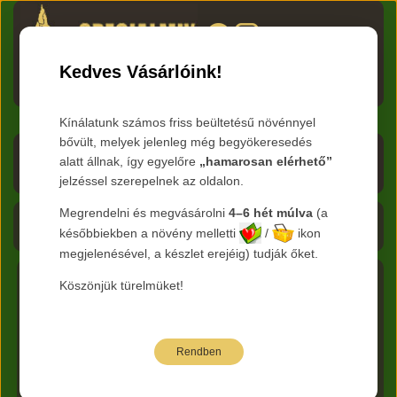
HU
RO
EN
DE
RU
Kedves Vásárlóink!
Menü
Kínálatunk számos friss beültetésű növénnyel
bővült, melyek jelenleg még begyökeresedés
Árlista letöltése
alatt állnak, így egyelőre
„hamarosan elérhető”
jelzéssel szerepelnek az oldalon.
Frissítve:
2026.08.09
Megrendelni és megvásárolni
4–6 hét múlva
(a
Kosár - 0 Ft
későbbiekben a növény melletti
/
ikon
megjelenésével, a készlet erejéig) tudják őket.
Köszönjük türelmüket!
Főkategória:
Évelők
Nemzetség :
Echinacea - Bíbor
kasvirág
Faj:
x hybrida
Rendben
Az alábbi árak bruttó kiskereskedelmi árak.
Jelmagyarázat