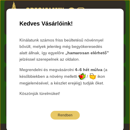
HU
RO
EN
DE
RU
Kedves Vásárlóink!
Menü
Kínálatunk számos friss beültetésű növénnyel
bővült, melyek jelenleg még begyökeresedés
Árlista letöltése
alatt állnak, így egyelőre
„hamarosan elérhető”
jelzéssel szerepelnek az oldalon.
Frissítve:
2026.08.06
Megrendelni és megvásárolni
4–6 hét múlva
(a
Kosár - 0 Ft
későbbiekben a növény melletti
/
ikon
megjelenésével, a készlet erejéig) tudják őket.
Köszönjük türelmüket!
Főkategória:
Cserjék
Nemzetség:
Buddleja -
Főoldal
Nyáriorgona
Rendben