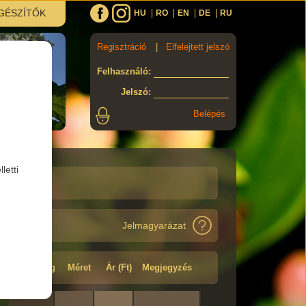
GÉSZÍTŐK
HU
RO
EN
DE
RU
Regisztráció
|
Elfelejtett jelszó
Felhasználó
:
Jelszó
:
letti
Jelmagyarázat
Minőség
Méret
Ár (Ft)
Megjegyzés