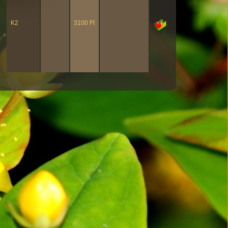
K2
3100 Ft