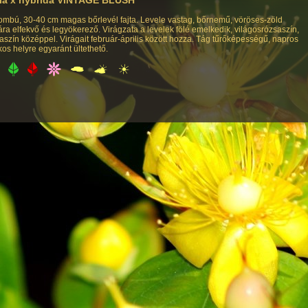
 lombú, 30-40 cm magas bőrlevél fajta. Levele vastag, bőrnemű, vöröses-zöld
ára elfekvő és legyökerező. Virágzata a levelek fölé emelkedik, világosrózsaszín,
aszín középpel. Virágait február-április között hozza. Tág tűrőképességű, napros
os helyre egyaránt ültethető.