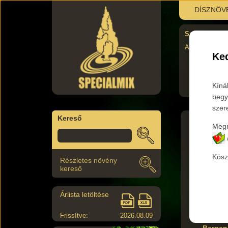
DÍSZNÖV
Szombati újra
AUgusztus 29.
Ked
Kíná
begy
szer
Kereső
Megr
Főkateg
Kösz
Részletes növény
Az aláb
kereső
Árlista letöltése
Termék 
Frissítve:
2026.08.09
Bergen