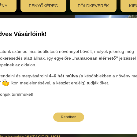
ÉNY
FENYŐKÉREG
FÖLDKEVERÉK
KIE
nyitás:
, 7:30–12:00
ves Vásárlóink!
Tovább
latunk számos friss beültetésű növénnyel bővült, melyek jelenleg még
ökeresedés alatt állnak, így egyelőre
„hamarosan elérhető”
jelzéssel
epelnek az oldalon.
endelni és megvásárolni
4–6 hét múlva
(a későbbiekben a növény mel
ória:
Évelők
Nemzetség :
Bergenia - Bőrlevél
Faj:
x hybrida
/
ikon megjelenésével, a készlet erejéig) tudják őket.
önjük türelmüket!
bi árak bruttó kiskereskedelmi árak.
Rendben
neve
Oldalak: 1
ia x hybrida VINTAGE BLUSH