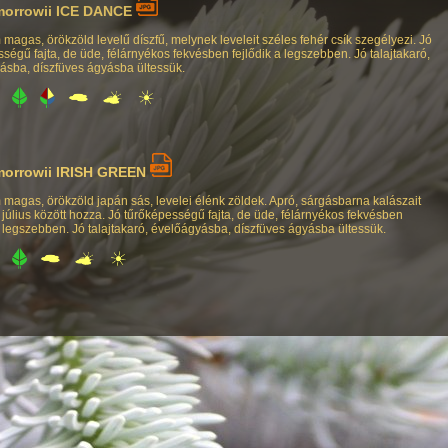
morrowii ICE DANCE
 magas, örökzöld levelű díszfű, melynek leveleit széles fehér csík szegélyezi. Jó
ségű fajta, de üde, félárnyékos fekvésben fejlődik a legszebben. Jó talajtakaró,
ásba, díszfüves ágyásba ültessük.
morrowii IRISH GREEN
 magas, örökzöld japán sás, levelei élénk zöldek. Apró, sárgásbarna kalászait
s július között hozza. Jó tűrőképességű fajta, de üde, félárnyékos fekvésben
a legszebben. Jó talajtakaró, évelőágyásba, díszfüves ágyásba ültessük.