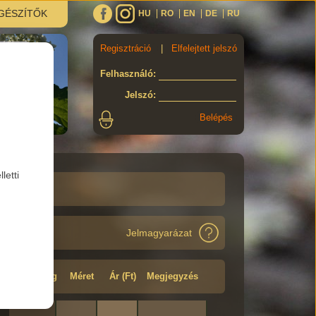
GÉSZÍTŐK
HU
RO
EN
DE
RU
Regisztráció
|
Elfelejtett jelszó
Felhasználó
:
Jelszó
:
letti
Jelmagyarázat
Minőség
Méret
Ár (Ft)
Megjegyzés