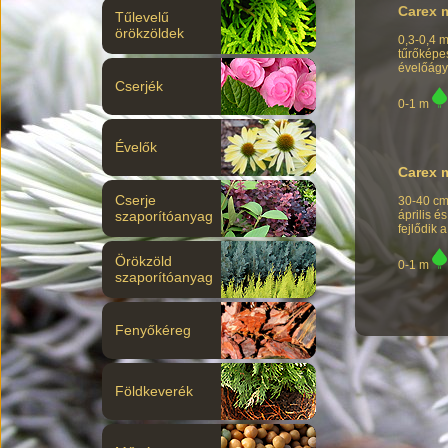
Carex 
Tűlevelű
örökzöldek
0,3-0,4 m
tűrőképes
évelőágy
Cserjék
0-1 m
Évelők
Carex 
Cserje
30-40 cm
április é
szaporítóanyag
fejlődik 
Örökzöld
0-1 m
szaporítóanyag
Fenyőkéreg
Földkeverék