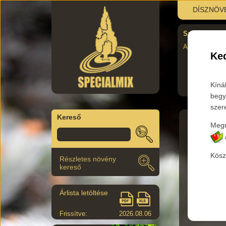
DÍSZNÖV
Szombati újra
AUgusztus 29.
Ked
Kíná
begy
szer
Kereső
Megr
Főkateg
Kösz
Részletes növény
Az aláb
kereső
Árlista letöltése
Termék 
Frissítve:
2026.08.06