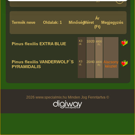
Ár
Termék neve
Oldalak: 1
Minőség
Méret
Megjegyzés
(Ft)
K3
10/20
4800
Pinus flexilis EXTRA BLUE
ol.
Ft
Pinus flexilis VANDERWOLF`S
K3
20/40
Alacsony
4800
ol.
Ft
készlet
PYRAMIDALIS
2026 www.specialmix.hu Minden Jog Fenntartva ©