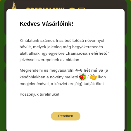
HU
RO
EN
DE
RU
Kedves Vásárlóink!
Menü
Kínálatunk számos friss beültetésű növénnyel
bővült, melyek jelenleg még begyökeresedés
Árlista letöltése
alatt állnak, így egyelőre
„hamarosan elérhető”
jelzéssel szerepelnek az oldalon.
Frissítve:
2026.08.09
Megrendelni és megvásárolni
4–6 hét múlva
(a
Kosár - 0 Ft
későbbiekben a növény melletti
/
ikon
megjelenésével, a készlet erejéig) tudják őket.
Köszönjük türelmüket!
Főkategória:
Tűlevelű örökzöldek
Nemzetség :
Pinus - Hosszútűs fenyő
Faj:
flexilis
Rendben
Az alábbi árak bruttó kiskereskedelmi árak.
Jelmagyarázat