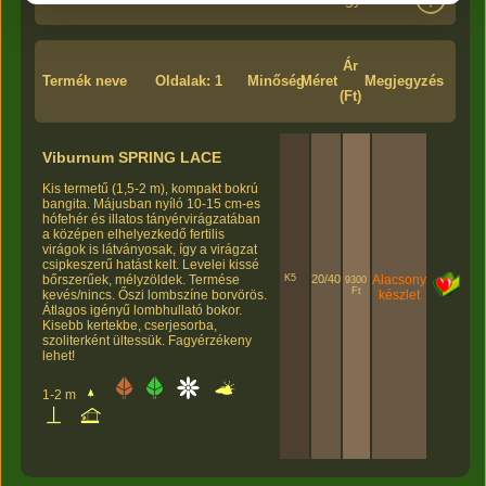
Ár
Termék neve
Oldalak: 1
Minőség
Méret
Megjegyzés
(Ft)
Viburnum SPRING LACE
Kis termetű (1,5-2 m), kompakt bokrú
bangita. Májusban nyíló 10-15 cm-es
hófehér és illatos tányérvirágzatában
a középen elhelyezkedő fertilis
virágok is látványosak, így a virágzat
csipkeszerű hatást kelt. Levelei kissé
K5
20/40
Alacsony
bőrszerűek, mélyzöldek. Termése
9300
Ft
készlet
kevés/nincs. Őszi lombszíne borvörös.
Átlagos igényű lombhullató bokor.
Kisebb kertekbe, cserjesorba,
szoliterként ültessük. Fagyérzékeny
lehet!
1-2 m