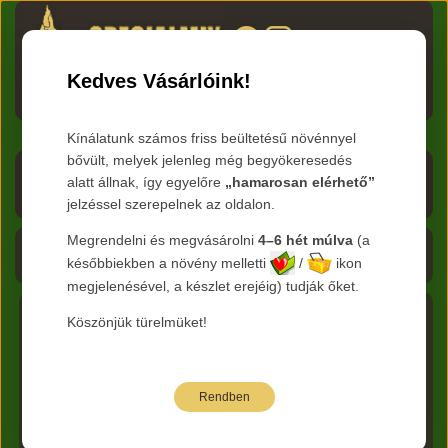
HU
RO
EN
DE
RU
Kedves Vásárlóink!
Menü
Kínálatunk számos friss beültetésű növénnyel
bővült, melyek jelenleg még begyökeresedés
Árlista letöltése
alatt állnak, így egyelőre
„hamarosan elérhető”
jelzéssel szerepelnek az oldalon.
Frissítve:
2026.08.08
Megrendelni és megvásárolni
4–6 hét múlva
(a
Kosár - 0 Ft
későbbiekben a növény melletti
/
ikon
megjelenésével, a készlet erejéig) tudják őket.
Köszönjük türelmüket!
Főkategória:
Cserjék
Nemzetség :
Viburnum -
Bangita
Faj:
SPRING LACE
Rendben
Az alábbi árak bruttó kiskereskedelmi árak.
Jelmagyarázat