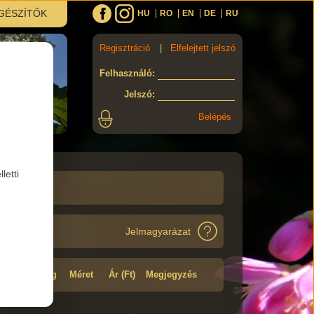
GÉSZÍTŐK
HU
RO
EN
DE
RU
Regisztráció
|
Elfelejtett jelszó
Felhasználó
:
Jelszó
:
letti
Jelmagyarázat
Minőség
Méret
Ár (Ft)
Megjegyzés