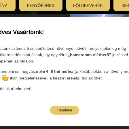
ÉNY
FENYŐKÉREG
FÖLDKEVERÉK
KIE
nyitás:
, 7:30–12:00
ves Vásárlóink!
Tovább
latunk számos friss beültetésű növénnyel bővült, melyek jelenleg még
ökeresedés alatt állnak, így egyelőre
„hamarosan elérhető”
jelzéssel
epelnek az oldalon.
endelni és megvásárolni
4–6 hét múlva
(a későbbiekben a növény mel
ória:
Cserjék
Nemzetség :
Cytisus - Zanót
Faj:
ALL GOLD
/
ikon megjelenésével, a készlet erejéig) tudják őket.
önjük türelmüket!
bi árak bruttó kiskereskedelmi árak.
Rendben
neve
Oldalak: 1