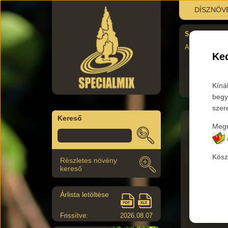
DÍSZNÖV
Szombati újra
AUgusztus 29.
Ked
Kíná
begy
szer
Kereső
Megr
Főkateg
Kösz
Részletes növény
Az aláb
kereső
Árlista letöltése
Termék 
Frissítve:
2026.08.07