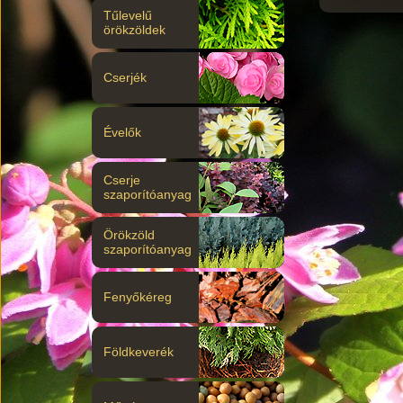
Tűlevelű
örökzöldek
Cserjék
Évelők
Cserje
szaporítóanyag
Örökzöld
szaporítóanyag
Fenyőkéreg
Földkeverék