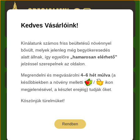
HU
RO
EN
DE
RU
Kedves Vásárlóink!
Menü
Kínálatunk számos friss beültetésű növénnyel
bővült, melyek jelenleg még begyökeresedés
Árlista letöltése
alatt állnak, így egyelőre
„hamarosan elérhető”
jelzéssel szerepelnek az oldalon.
Frissítve:
2026.08.07
Megrendelni és megvásárolni
4–6 hét múlva
(a
Kosár - 0 Ft
későbbiekben a növény melletti
/
ikon
megjelenésével, a készlet erejéig) tudják őket.
Köszönjük türelmüket!
Főkategória:
Cserjék
Nemzetség :
Forsythia -
Aranyvessző
Faj:
viridissima
Rendben
Az alábbi árak bruttó kiskereskedelmi árak.
Jelmagyarázat