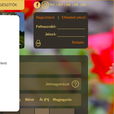
GÉSZÍTŐK
HU
RO
EN
DE
RU
Regisztráció
|
Elfelejtett jelszó
Felhasználó
:
Jelszó
:
letti
Jelmagyarázat
Minőség
Méret
Ár (Ft)
Megjegyzés