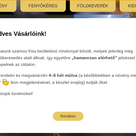
ÉNY
FENYŐKÉREG
FÖLDKEVERÉK
KIE
ERTÉSZETÜNKRŐL
jékozódásban
ves Vásárlóink!
Tovább
latunk számos friss beültetésű növénnyel bővült, melyek jelenleg még
ökeresedés alatt állnak, így egyelőre
„hamarosan elérhető”
jelzéssel
epelnek az oldalon.
endelni és megvásárolni
4–6 hét múlva
(a későbbiekben a növény mel
ória:
Cserjék
Nemzetség :
Buddleja - Nyáriorgona
Faj:
davidii
/
ikon megjelenésével, a készlet erejéig) tudják őket.
önjük türelmüket!
bi árak bruttó kiskereskedelmi árak.
Rendben
neve
Oldalak: 1