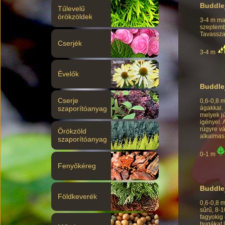
Buddle
Tűlevelű
örökzöldek
3-4 m mag
szeptemb
Tavassza
Cserjék
3-4 m
Évelők
Buddle
Cserje
0,6-0,8 m
ágakkal. 
szaporítóanyag
melyek jú
igényel. 
rügyre v
Örökzöld
alkalmas
szaporítóanyag
0-1 m
Fenyőkéreg
Buddle
Földkeverék
0,6-0,8 m
sűrű, 8-
fagyokig 
bugákat l