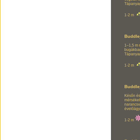
Tápanyagb
1-2 m
Buddle
1–1,5 m 
bugákban 
Tápanyagb
1-2 m
Buddle
Későn és 
mérsékelt
narancsvö
évelőágy
1-2 m