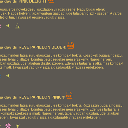
ja davidii PINK DELIGHT
gas, erős növekedésű, gazdagon virágzó cserje. Nagy bugái élénk
nűek. Napos helyen, tápanyagban gazdag, üde talajban díszlik szépen. A városi
et jól tűri. Tavasszal erősen vágjuk vissza.
ja davidii REVE PAPILLON BLUE ®
orozat minden tagja sűrű elágazású és kompakt bokrú. Középkék bugája hosszú,
vesen lehajló, illatos. Lombja betegségekre nem érzékeny. Napos helyen,
ban gazdag, üde talajban díszlik szépen. Edényes tartásra is alkalmas kompakt
te miatt. Tavasszal vágjuk vissza a gazdagabb virágzás érdekében.
ja davidii REVE PAPILLON PINK ®
orozat minden tagja sűrű elágazású és kompakt bokrú. Rózsaszín bugája hosszú,
vesen lehajló, illatos. Lombja betegségekre nem érzékeny. Edényes tartásra is
 kompakt szerkezete miatt. Napos helyen, tápanyagban gazdag, üde talajban
szépen. Tavasszal vágjuk vissza a gazdagabb virágzás érdekében.