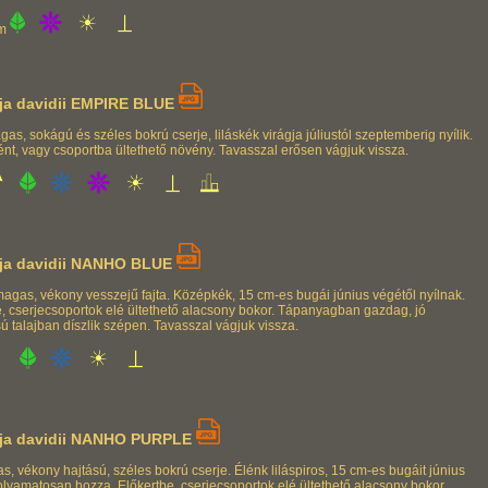
m
ja davidii EMPIRE BLUE
as, sokágú és széles bokrú cserje, liláskék virágja júliustól szeptemberig nyílik.
ént, vagy csoportba ültethető növény. Tavasszal erősen vágjuk vissza.
ja davidii NANHO BLUE
magas, vékony vesszejű fajta. Középkék, 15 cm-es bugái június végétől nyílnak.
e, cserjecsoportok elé ültethető alacsony bokor. Tápanyagban gazdag, jó
sú talajban díszlik szépen. Tavasszal vágjuk vissza.
ja davidii NANHO PURPLE
, vékony hajtású, széles bokrú cserje. Élénk liláspiros, 15 cm-es bugáit június
olyamatosan hozza. Előkertbe, cserjecsoportok elé ültethető alacsony bokor.