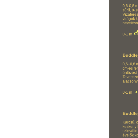
0,6-0,8 m
sűrű, 8-1
Vízáteres
virágok k
nevelésr
0-1 m
Buddle
0,6–0,8 m
cm-es feh
öntözést 
Tavassza
alacsony
0-1 m
Buddle
Karcsú, o
keskeny 
színvált
évelők k