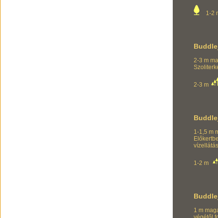
1-2 
Buddle
2-3 m mag
Szoliterk
2-3 m
Buddle
1-1,5 m 
Előkertb
vízellátá
1-2 m
Buddle
1 m magas
végétől f