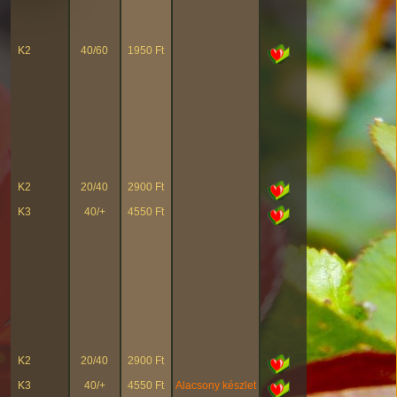
K2
40/60
1950 Ft
K2
20/40
2900 Ft
K3
40/+
4550 Ft
K2
20/40
2900 Ft
K3
40/+
4550 Ft
Alacsony készlet