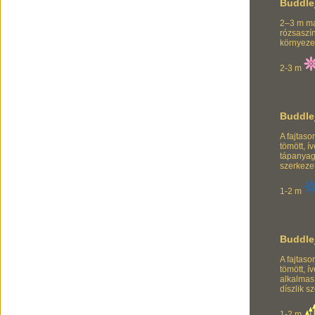
Buddle
2–3 m ma
rózsaszí
környezet
2-3 m
Buddle
A fajtas
tömött, í
tápanyag
szerkeze
1-2 m
Buddle
A fajtas
tömött, í
alkalmas
díszlik 
1-2 m