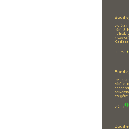
Buddle
0,6-0,8 m
sűrű, 8-
nyílnak. 
levágva ú
Konténer
0-1 m
Buddle
0,6-0,8 m
sűrű, 8-1
napos fek
serkenthe
szegélyn
0-1 m
Buddle