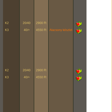
K2
20/40
2900 Ft
K3
40/+
4550 Ft
Alacsony készlet
K2
20/40
2900 Ft
K3
40/+
4550 Ft