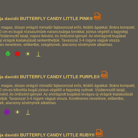
ja davidii BUTTERFLY CANDY LITTLE PINK®
 magas, dúsan virágzó miniatűr fajtasorozat erős, felálló ágakkal. Bokra kompakt,
10 cm-es bugái rózsaszínűek narancssárga torokkal, június végétől a fagyokig
Vízáteresztő talajt, napos fekvést, és öntözést igényel. Az elvirágzott bugákat
j virágok kialakulását serkenthetjük. Tavasszal 3-4 rügyre vágjuk vissza.
es nevelésre, előkertbe, szegélynek, alacsony sövénynek alkalmas.
ja davidii BUTTERFLY CANDY LITTLE PURPLE®
 magas, dúsan virágzó miniatűr fajtasorozat erős, felálló ágakkal. Bokra kompakt,
0 cm-es bíborlila bugái június végétől a fagyokig nyílnak. Vízáteresztő talajt,
vést, és öntözést igényel. Az elvirágzott bugákat levágva új virágok kialakulását
tjük. Tavasszal 3-4 rügyre vágjuk vissza. Konténeres nevelésre, előkertbe,
ek, alacsony sövénynek alkalmas.
ja davidii BUTTERFLY CANDY LITTLE RUBY®