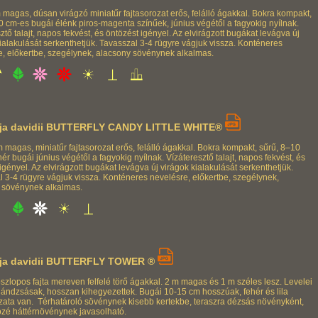
 magas, dúsan virágzó miniatűr fajtasorozat erős, felálló ágakkal. Bokra kompakt,
0 cm-es bugái élénk piros-magenta színűek, június végétől a fagyokig nyílnak.
ztő talajt, napos fekvést, és öntözést igényel. Az elvirágzott bugákat levágva új
ialakulását serkenthetjük. Tavasszal 3-4 rügyre vágjuk vissza. Konténeres
e, előkertbe, szegélynek, alacsony sövénynek alkalmas.
ja davidii BUTTERFLY CANDY LITTLE WHITE®
 magas, miniatűr fajtasorozat erős, felálló ágakkal. Bokra kompakt, sűrű, 8–10
ér bugái június végétől a fagyokig nyílnak. Vízáteresztő talajt, napos fekvést, és
igényel. Az elvirágzott bugákat levágva új virágok kialakulását serkenthetjük.
l 3-4 rügyre vágjuk vissza. Konténeres nevelésre, előkertbe, szegélynek,
 sövénynek alkalmas.
ja davidii BUTTERFLY TOWER ®
szlopos fajta mereven felfelé törő ágakkal. 2 m magas és 1 m széles lesz. Levelei
lándzsásak, hosszan kihegyezettek. Bugái 10-15 cm hosszúak, fehér és lila
ozata van. Térhatároló sövénynek kisebb kertekbe, teraszra dézsás növényként,
özé háttérnövénynek javasolható.