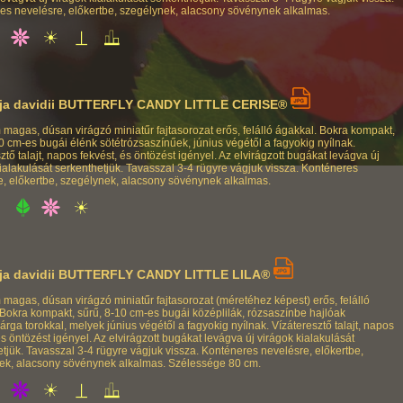
es nevelésre, előkertbe, szegélynek, alacsony sövénynek alkalmas.
ja davidii BUTTERFLY CANDY LITTLE CERISE®
 magas, dúsan virágzó miniatűr fajtasorozat erős, felálló ágakkal. Bokra kompakt,
0 cm-es bugái élénk sötétrózsaszínűek, június végétől a fagyokig nyílnak.
ztő talajt, napos fekvést, és öntözést igényel. Az elvirágzott bugákat levágva új
ialakulását serkenthetjük. Tavasszal 3-4 rügyre vágjuk vissza. Konténeres
e, előkertbe, szegélynek, alacsony sövénynek alkalmas.
ja davidii BUTTERFLY CANDY LITTLE LILA®
 magas, dúsan virágzó miniatűr fajtasorozat (méretéhez képest) erős, felálló
 Bokra kompakt, sűrű, 8-10 cm-es bugái középlilák, rózsaszínbe hajlóak
rga torokkal, melyek június végétől a fagyokig nyílnak. Vízáteresztő talajt, napos
és öntözést igényel. Az elvirágzott bugákat levágva új virágok kialakulását
tjük. Tavasszal 3-4 rügyre vágjuk vissza. Konténeres nevelésre, előkertbe,
ek, alacsony sövénynek alkalmas. Szélessége 80 cm.