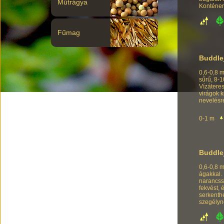
Műtrágya
Konténer
Fűmag
Buddle
0,6-0,8 m
sűrű, 8-1
Vízáteres
virágok k
nevelésr
0-1 m
Buddle
0,6-0,8 m
ágakkal.
narancssá
fekvést, 
serkenthe
szegélyn