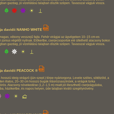
an gazdag, jó vízellátású talajban díszlik szépen. Tavasszal vágjuk vissza.
ja davidii NANHO WHITE
magas, vékony vesszejű fajta. Fehér virágjai az ágvégeken 10–15 cm-es
június végétől nyílnak. Előkertbe, cserjecsoportok elé ültethető alacsony bokor.
an gazdag, jó vízellátású talajban díszlik szépen. Tavasszal vágjuk vissza.
ja davidii PEACOCK ®
hosszú ideig virágzó (jún-szept.) törpe nyáriorgona. Levele széles, sötétzöld, a
en illatos, 20–30 cm hosszú bugák lilásrózsaszínűek, a virágok torka
rös. Alacsony növekedése (1,2–1,5 m) miatt jól illeszthető cserjeágyásba,
ba, házikertbe, és napos helyen, üde talajban kiváló szegélynövény.