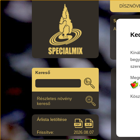
DÍSZNÖV
TÉRKÉP A K
Segítség a tá
Ked
Kíná
begy
szer
Kereső
Megr
Főkateg
Kösz
Részletes növény
Az aláb
kereső
Árlista letöltése
Termék 
Frissítve:
2026.08.07