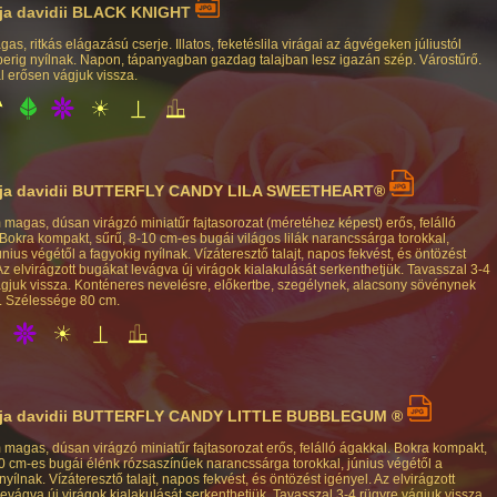
ja davidii BLACK KNIGHT
as, ritkás elágazású cserje. Illatos, feketéslila virágai az ágvégeken júliustól
erig nyílnak. Napon, tápanyagban gazdag talajban lesz igazán szép. Várostűrő.
l erősen vágjuk vissza.
ja davidii BUTTERFLY CANDY LILA SWEETHEART®
 magas, dúsan virágzó miniatűr fajtasorozat (méretéhez képest) erős, felálló
Bokra kompakt, sűrű, 8-10 cm-es bugái világos lilák narancssárga torokkal,
nius végétől a fagyokig nyílnak. Vízáteresztő talajt, napos fekvést, és öntözést
Az elvirágzott bugákat levágva új virágok kialakulását serkenthetjük. Tavasszal 3-4
ágjuk vissza. Konténeres nevelésre, előkertbe, szegélynek, alacsony sövénynek
. Szélessége 80 cm.
ja davidii BUTTERFLY CANDY LITTLE BUBBLEGUM ®
 magas, dúsan virágzó miniatűr fajtasorozat erős, felálló ágakkal. Bokra kompakt,
10 cm-es bugái élénk rózsaszínűek narancssárga torokkal, június végétől a
nyílnak. Vízáteresztő talajt, napos fekvést, és öntözést igényel. Az elvirágzott
evágva új virágok kialakulását serkenthetjük. Tavasszal 3-4 rügyre vágjuk vissza.