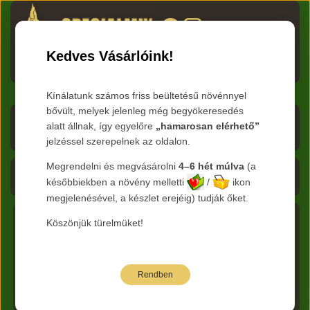
HU
RO
EN
DE
RU
Kedves Vásárlóink!
Menü
Kínálatunk számos friss beültetésű növénnyel
bővült, melyek jelenleg még begyökeresedés
Árlista letöltése
alatt állnak, így egyelőre
„hamarosan elérhető”
jelzéssel szerepelnek az oldalon.
Frissítve:
2026.08.07
Megrendelni és megvásárolni
4–6 hét múlva
(a
Kosár - 0 Ft
későbbiekben a növény melletti
/
ikon
megjelenésével, a készlet erejéig) tudják őket.
Köszönjük türelmüket!
Főkategória:
Cserjék
Nemzetség :
Rosa - Rózsa
Faj:
SUNNY PINS ®
Rendben
Az alábbi árak bruttó kiskereskedelmi árak.
Jelmagyarázat