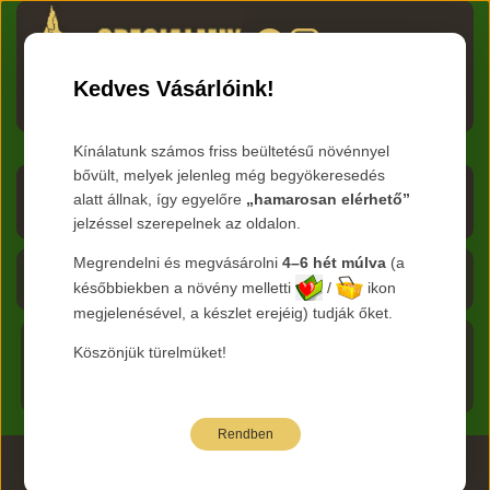
HU
RO
EN
DE
RU
Kedves Vásárlóink!
Menü
Kínálatunk számos friss beültetésű növénnyel
bővült, melyek jelenleg még begyökeresedés
Árlista letöltése
alatt állnak, így egyelőre
„hamarosan elérhető”
jelzéssel szerepelnek az oldalon.
Frissítve:
2026.08.07
Megrendelni és megvásárolni
4–6 hét múlva
(a
Kosár - 0 Ft
későbbiekben a növény melletti
/
ikon
megjelenésével, a készlet erejéig) tudják őket.
Főoldal
Köszönjük türelmüket!
Termékeink
Rendben
2026 www.specialmix.hu Minden Jog Fenntartva ©