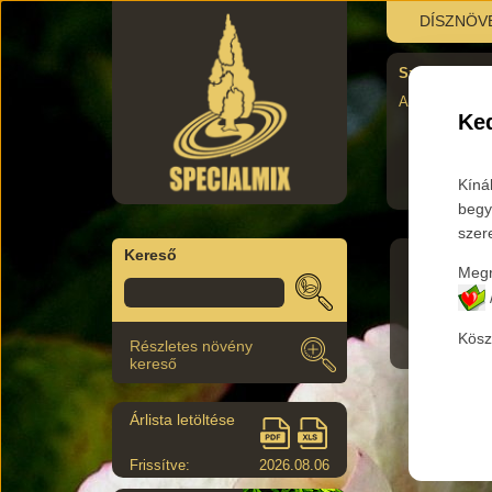
DÍSZNÖV
Szombati újra
AUgusztus 29.
Ked
Kíná
begy
szer
Kereső
Megr
Termék
Kösz
Részletes növény
kereső
Árlista letöltése
Frissítve:
2026.08.06