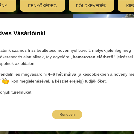
ÉNY
FENYŐKÉREG
FÖLDKEVERÉK
KIE
nyitás:
, 7:30–12:00
ves Vásárlóink!
Tovább
latunk számos friss beültetésű növénnyel bővült, melyek jelenleg még
ökeresedés alatt állnak, így egyelőre
„hamarosan elérhető”
jelzéssel
epelnek az oldalon.
endelni és megvásárolni
4–6 hét múlva
(a későbbiekben a növény mel
eink
/
ikon megjelenésével, a készlet erejéig) tudják őket.
önjük türelmüket!
Rendben