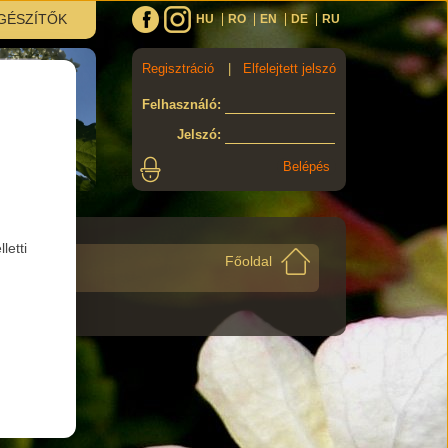
GÉSZÍTŐK
HU
RO
EN
DE
RU
Regisztráció
|
Elfelejtett jelszó
Felhasználó
:
Jelszó
:
letti
Főoldal