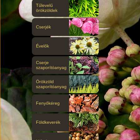
Tűlevelű
örökzöldek
Cserjék
Évelők
Cserje
szaporítóanyag
Örökzöld
szaporítóanyag
Fenyőkéreg
Földkeverék