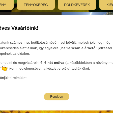
ÉNY
FENYŐKÉREG
FÖLDKEVERÉK
KIE
nyitás:
, 7:30–12:00
ves Vásárlóink!
Tovább
latunk számos friss beültetésű növénnyel bővült, melyek jelenleg még
ökeresedés alatt állnak, így egyelőre
„hamarosan elérhető”
jelzéssel
epelnek az oldalon.
endelni és megvásárolni
4–6 hét múlva
(a későbbiekben a növény mel
eink
/
ikon megjelenésével, a készlet erejéig) tudják őket.
önjük türelmüket!
Rendben