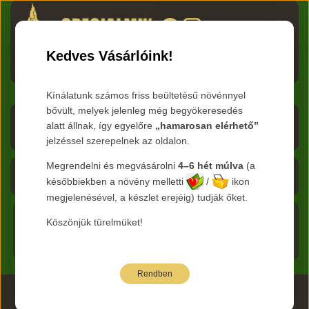
HU
RO
EN
DE
RU
Kedves Vásárlóink!
Menü
Kínálatunk számos friss beültetésű növénnyel
bővült, melyek jelenleg még begyökeresedés
Árlista letöltése
alatt állnak, így egyelőre
„hamarosan elérhető”
jelzéssel szerepelnek az oldalon.
Frissítve:
2026.08.06
Megrendelni és megvásárolni
4–6 hét múlva
(a
Kosár - 0 Ft
későbbiekben a növény melletti
/
ikon
megjelenésével, a készlet erejéig) tudják őket.
Főoldal
Köszönjük türelmüket!
Termékeink
Rendben
2026 www.specialmix.hu Minden Jog Fenntartva ©