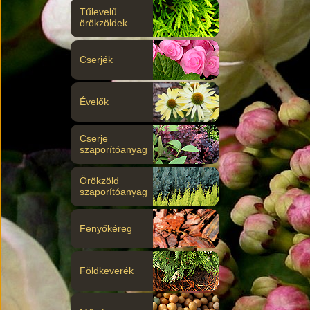
Tűlevelű
örökzöldek
Cserjék
Évelők
Cserje
szaporítóanyag
Örökzöld
szaporítóanyag
Fenyőkéreg
Földkeverék