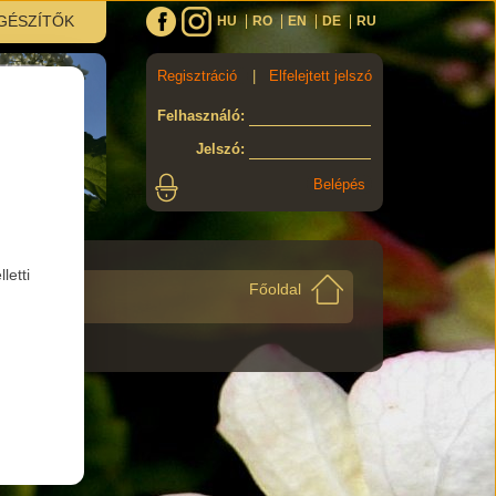
GÉSZÍTŐK
HU
RO
EN
DE
RU
Regisztráció
|
Elfelejtett jelszó
Felhasználó
:
Jelszó
:
letti
Főoldal