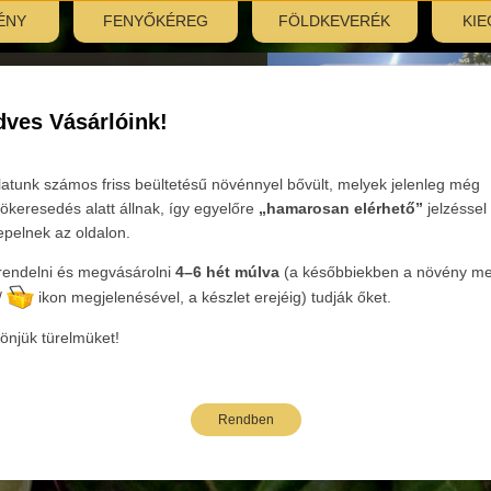
ÉNY
FENYŐKÉREG
FÖLDKEVERÉK
KIE
nyitás:
, 7:30–12:00
ves Vásárlóink!
Tovább
latunk számos friss beültetésű növénnyel bővült, melyek jelenleg még
ökeresedés alatt állnak, így egyelőre
„hamarosan elérhető”
jelzéssel
epelnek az oldalon.
endelni és megvásárolni
4–6 hét múlva
(a későbbiekben a növény mel
eink
/
ikon megjelenésével, a készlet erejéig) tudják őket.
önjük türelmüket!
Rendben