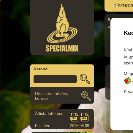
DÍSZNÖV
Szombati újra
AUgusztus 29.
Ked
Kíná
begy
szer
Kereső
Megr
Termék
Kösz
Részletes növény
kereső
Árlista letöltése
Frissítve:
2026.08.09