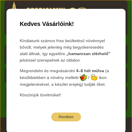
HU
RO
EN
DE
RU
Kedves Vásárlóink!
Menü
Kínálatunk számos friss beültetésű növénnyel
bővült, melyek jelenleg még begyökeresedés
Árlista letöltése
alatt állnak, így egyelőre
„hamarosan elérhető”
jelzéssel szerepelnek az oldalon.
Frissítve:
2026.08.09
Megrendelni és megvásárolni
4–6 hét múlva
(a
Kosár - 0 Ft
későbbiekben a növény melletti
/
ikon
megjelenésével, a készlet erejéig) tudják őket.
Főoldal
Köszönjük türelmüket!
Termékeink
Rendben
2026 www.specialmix.hu Minden Jog Fenntartva ©