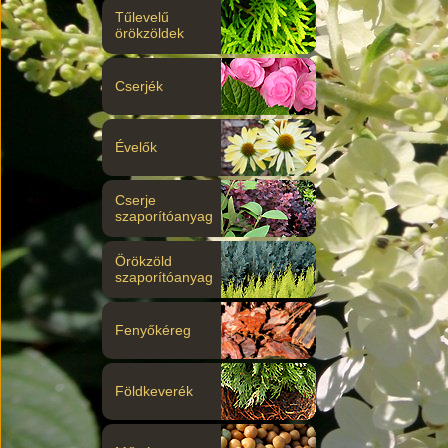
Tűlevelű
örökzöldek
Cserjék
Évelők
Cserje
szaporítóanyag
Örökzöld
szaporítóanyag
Fenyőkéreg
Földkeverék