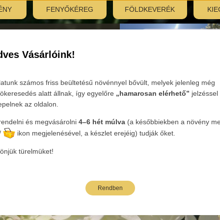
ÉNY
FENYŐKÉREG
FÖLDKEVERÉK
KIE
nyitás:
, 7:30–12:00
ves Vásárlóink!
Tovább
latunk számos friss beültetésű növénnyel bővült, melyek jelenleg még
ökeresedés alatt állnak, így egyelőre
„hamarosan elérhető”
jelzéssel
epelnek az oldalon.
endelni és megvásárolni
4–6 hét múlva
(a későbbiekben a növény mel
eink
/
ikon megjelenésével, a készlet erejéig) tudják őket.
önjük türelmüket!
Rendben