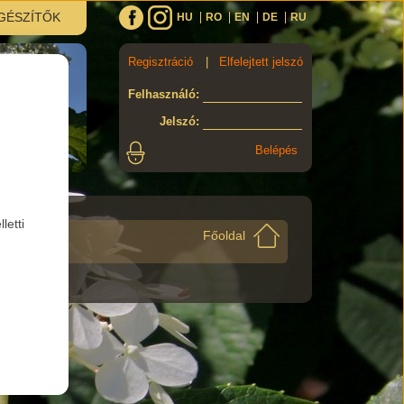
GÉSZÍTŐK
HU
RO
EN
DE
RU
Regisztráció
|
Elfelejtett jelszó
Felhasználó
:
Jelszó
:
letti
Főoldal