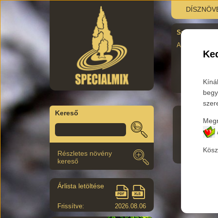
DÍSZNÖV
Szombati újra
AUgusztus 29.
Ked
Kíná
begy
szer
Kereső
Megr
Főkateg
Kösz
Részletes növény
kereső
Árlista letöltése
Frissítve:
2026.08.06