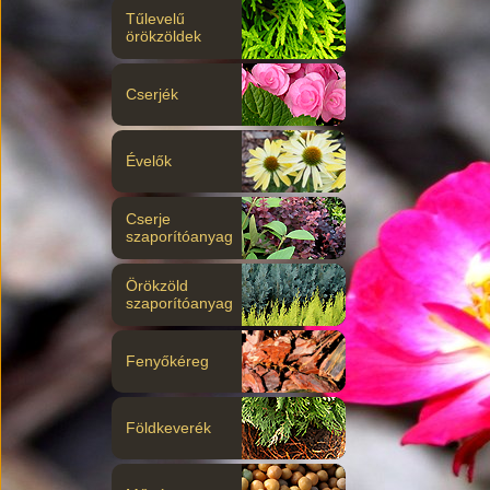
Tűlevelű
örökzöldek
Cserjék
Évelők
Cserje
szaporítóanyag
Örökzöld
szaporítóanyag
Fenyőkéreg
Földkeverék