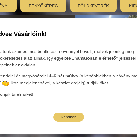
ÉNY
FENYŐKÉREG
FÖLDKEVERÉK
KIE
nyitás:
, 7:30–12:00
ves Vásárlóink!
Tovább
latunk számos friss beültetésű növénnyel bővült, melyek jelenleg még
ökeresedés alatt állnak, így egyelőre
„hamarosan elérhető”
jelzéssel
epelnek az oldalon.
endelni és megvásárolni
4–6 hét múlva
(a későbbiekben a növény mel
ória:
Cserjék
Nemzetség:
Viburnum - Bangita
Faj:
plicatum
/
ikon megjelenésével, a készlet erejéig) tudják őket.
önjük türelmüket!
Rendben