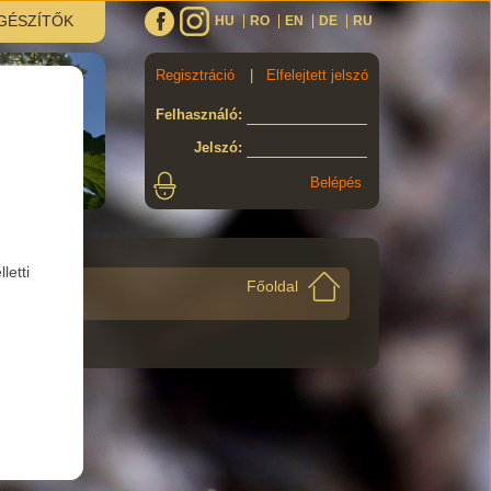
GÉSZÍTŐK
HU
RO
EN
DE
RU
Regisztráció
|
Elfelejtett jelszó
Felhasználó
:
Jelszó
:
letti
Főoldal