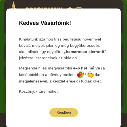
HU
RO
EN
DE
RU
Kedves Vásárlóink!
Menü
Kínálatunk számos friss beültetésű növénnyel
bővült, melyek jelenleg még begyökeresedés
Árlista letöltése
alatt állnak, így egyelőre
„hamarosan elérhető”
jelzéssel szerepelnek az oldalon.
Frissítve:
2026.08.08
Megrendelni és megvásárolni
4–6 hét múlva
(a
Kosár - 0 Ft
későbbiekben a növény melletti
/
ikon
megjelenésével, a készlet erejéig) tudják őket.
Főoldal
Köszönjük türelmüket!
Termékeink
Rendben
2026 www.specialmix.hu Minden Jog Fenntartva ©