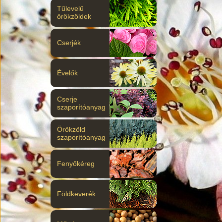
Tűlevelű
örökzöldek
Cserjék
Évelők
Cserje
szaporítóanyag
Örökzöld
szaporítóanyag
Fenyőkéreg
Földkeverék