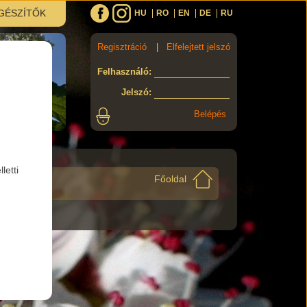
GÉSZÍTŐK
HU
RO
EN
DE
RU
Regisztráció
|
Elfelejtett jelszó
Felhasználó
:
Jelszó
:
letti
Főoldal