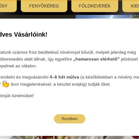
ÉNY
FENYŐKÉREG
FÖLDKEVERÉK
KIE
nyitás:
, 7:30–12:00
ves Vásárlóink!
Tovább
latunk számos friss beültetésű növénnyel bővült, melyek jelenleg még
ökeresedés alatt állnak, így egyelőre
„hamarosan elérhető”
jelzéssel
epelnek az oldalon.
endelni és megvásárolni
4–6 hét múlva
(a későbbiekben a növény mel
eink
/
ikon megjelenésével, a készlet erejéig) tudják őket.
önjük türelmüket!
Rendben