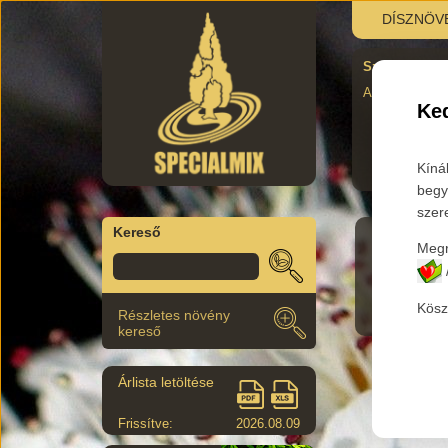
DÍSZNÖV
Szombati újra
AUgusztus 29.
Ked
Kíná
begy
szer
Kereső
Megr
Termék
Kösz
Részletes növény
kereső
Árlista letöltése
Frissítve:
2026.08.09