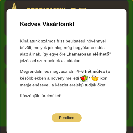
HU
RO
EN
DE
RU
Kedves Vásárlóink!
Menü
Kínálatunk számos friss beültetésű növénnyel
bővült, melyek jelenleg még begyökeresedés
Árlista letöltése
alatt állnak, így egyelőre
„hamarosan elérhető”
jelzéssel szerepelnek az oldalon.
Frissítve:
2026.08.09
Megrendelni és megvásárolni
4–6 hét múlva
(a
Kosár - 0 Ft
későbbiekben a növény melletti
/
ikon
megjelenésével, a készlet erejéig) tudják őket.
Köszönjük türelmüket!
Főkategória:
Cserjék
Nemzetség:
Kerria -
Főoldal
Boglárkacserje
Faj:
japonica
Rendben