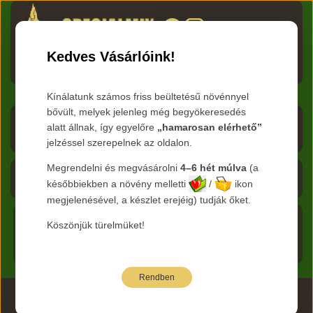
HU
RO
EN
DE
RU
Kedves Vásárlóink!
Menü
Kínálatunk számos friss beültetésű növénnyel
bővült, melyek jelenleg még begyökeresedés
Árlista letöltése
alatt állnak, így egyelőre
„hamarosan elérhető”
jelzéssel szerepelnek az oldalon.
Frissítve:
2026.08.07
Megrendelni és megvásárolni
4–6 hét múlva
(a
Kosár - 0 Ft
későbbiekben a növény melletti
/
ikon
megjelenésével, a készlet erejéig) tudják őket.
Főoldal
Köszönjük türelmüket!
Termékeink
Rendben
2026 www.specialmix.hu Minden Jog Fenntartva ©