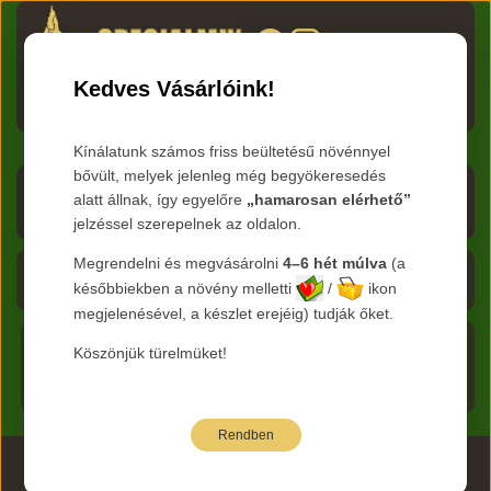
HU
RO
EN
DE
RU
Kedves Vásárlóink!
Menü
Kínálatunk számos friss beültetésű növénnyel
bővült, melyek jelenleg még begyökeresedés
Árlista letöltése
alatt állnak, így egyelőre
„hamarosan elérhető”
jelzéssel szerepelnek az oldalon.
Frissítve:
2026.08.07
Megrendelni és megvásárolni
4–6 hét múlva
(a
Kosár - 0 Ft
későbbiekben a növény melletti
/
ikon
megjelenésével, a készlet erejéig) tudják őket.
Főoldal
Köszönjük türelmüket!
Termékeink
Rendben
2026 www.specialmix.hu Minden Jog Fenntartva ©