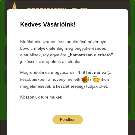
HU
RO
EN
DE
RU
Kedves Vásárlóink!
Menü
Kínálatunk számos friss beültetésű növénnyel
bővült, melyek jelenleg még begyökeresedés
Árlista letöltése
alatt állnak, így egyelőre
„hamarosan elérhető”
jelzéssel szerepelnek az oldalon.
Frissítve:
2026.08.06
Megrendelni és megvásárolni
4–6 hét múlva
(a
Kosár - 0 Ft
későbbiekben a növény melletti
/
ikon
megjelenésével, a készlet erejéig) tudják őket.
Főoldal
Köszönjük türelmüket!
Termékeink
Rendben
2026 www.specialmix.hu Minden Jog Fenntartva ©