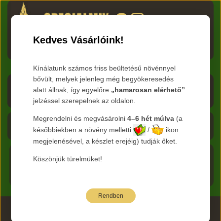
HU
RO
EN
DE
RU
Kedves Vásárlóink!
Menü
Kínálatunk számos friss beültetésű növénnyel
bővült, melyek jelenleg még begyökeresedés
Árlista letöltése
alatt állnak, így egyelőre
„hamarosan elérhető”
jelzéssel szerepelnek az oldalon.
Frissítve:
2026.08.09
Megrendelni és megvásárolni
4–6 hét múlva
(a
Kosár - 0 Ft
későbbiekben a növény melletti
/
ikon
megjelenésével, a készlet erejéig) tudják őket.
Főoldal
Köszönjük türelmüket!
Termékeink
Rendben
2026 www.specialmix.hu Minden Jog Fenntartva ©