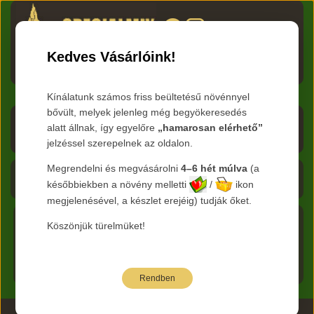
HU
RO
EN
DE
RU
Kedves Vásárlóink!
Menü
Kínálatunk számos friss beültetésű növénnyel
bővült, melyek jelenleg még begyökeresedés
Árlista letöltése
alatt állnak, így egyelőre
„hamarosan elérhető”
jelzéssel szerepelnek az oldalon.
Frissítve:
2026.08.08
Megrendelni és megvásárolni
4–6 hét múlva
(a
Kosár - 0 Ft
későbbiekben a növény melletti
/
ikon
megjelenésével, a készlet erejéig) tudják őket.
Köszönjük türelmüket!
Főkategória:
Cserje szaporítóanyag
Nemzetség:
Ilex
Főoldal
Faj:
crenata
Rendben