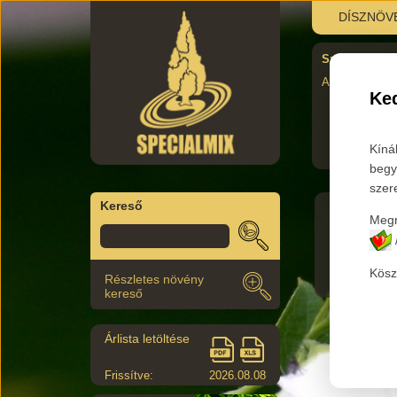
DÍSZNÖV
Szombati újra
AUgusztus 29.
Ked
Kíná
begy
szer
Kereső
Megr
Főkateg
Kösz
Részletes növény
kereső
Árlista letöltése
Frissítve:
2026.08.08