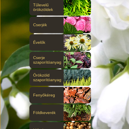
Tűlevelű
örökzöldek
Cserjék
Évelők
Cserje
szaporítóanyag
Örökzöld
szaporítóanyag
Fenyőkéreg
Földkeverék