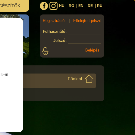
GÉSZÍTŐK
HU
RO
EN
DE
RU
Regisztráció
|
Elfelejtett jelszó
Felhasználó
:
Jelszó
:
letti
Főoldal
uecicus