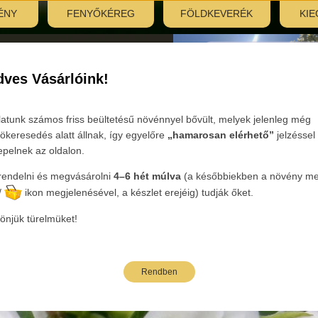
ÉNY
FENYŐKÉREG
FÖLDKEVERÉK
KIE
nyitás:
, 7:30–12:00
ves Vásárlóink!
Tovább
latunk számos friss beültetésű növénnyel bővült, melyek jelenleg még
ökeresedés alatt állnak, így egyelőre
„hamarosan elérhető”
jelzéssel
epelnek az oldalon.
endelni és megvásárolni
4–6 hét múlva
(a későbbiekben a növény mel
ória:
Cserje szaporítóanyag
Nemzetség:
Cotoneaster
Faj:
x s
/
ikon megjelenésével, a készlet erejéig) tudják őket.
önjük türelmüket!
Rendben