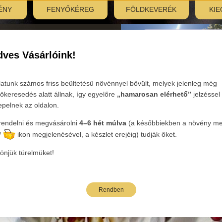
ÉNY
FENYŐKÉREG
FÖLDKEVERÉK
KIE
nyitás:
, 7:30–12:00
ves Vásárlóink!
Tovább
latunk számos friss beültetésű növénnyel bővült, melyek jelenleg még
ökeresedés alatt állnak, így egyelőre
„hamarosan elérhető”
jelzéssel
epelnek az oldalon.
endelni és megvásárolni
4–6 hét múlva
(a későbbiekben a növény mel
eink
/
ikon megjelenésével, a készlet erejéig) tudják őket.
önjük türelmüket!
Rendben