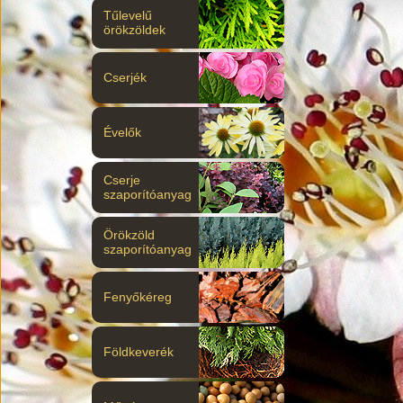
Tűlevelű
örökzöldek
Cserjék
Évelők
Cserje
szaporítóanyag
Örökzöld
szaporítóanyag
Fenyőkéreg
Földkeverék