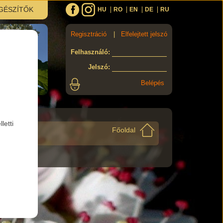
GÉSZÍTŐK
HU
RO
EN
DE
RU
Regisztráció
|
Elfelejtett jelszó
Felhasználó
:
Jelszó
:
letti
Főoldal