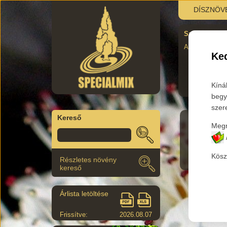
DÍSZNÖV
Szombati újra
AUgusztus 29.
Ked
Kíná
begy
szer
Kereső
Megr
Termék
Kösz
Részletes növény
kereső
Árlista letöltése
Frissítve:
2026.08.07