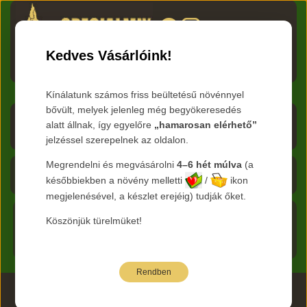
HU
RO
EN
DE
RU
Kedves Vásárlóink!
Menü
Kínálatunk számos friss beültetésű növénnyel
bővült, melyek jelenleg még begyökeresedés
Árlista letöltése
alatt állnak, így egyelőre
„hamarosan elérhető”
jelzéssel szerepelnek az oldalon.
Frissítve:
2026.08.06
Megrendelni és megvásárolni
4–6 hét múlva
(a
Kosár - 0 Ft
későbbiekben a növény melletti
/
ikon
megjelenésével, a készlet erejéig) tudják őket.
Főoldal
Köszönjük türelmüket!
Termékeink
Rendben
2026 www.specialmix.hu Minden Jog Fenntartva ©