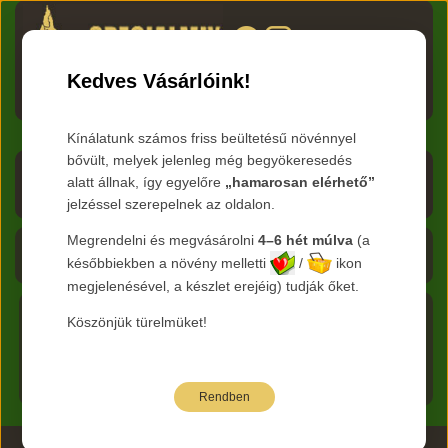
HU
RO
EN
DE
RU
Kedves Vásárlóink!
Menü
Kínálatunk számos friss beültetésű növénnyel
bővült, melyek jelenleg még begyökeresedés
Árlista letöltése
alatt állnak, így egyelőre
„hamarosan elérhető”
jelzéssel szerepelnek az oldalon.
Frissítve:
2026.08.07
Megrendelni és megvásárolni
4–6 hét múlva
(a
Kosár - 0 Ft
későbbiekben a növény melletti
/
ikon
megjelenésével, a készlet erejéig) tudják őket.
Köszönjük türelmüket!
Főkategória:
Cserje szaporítóanyag
Nemzetség:
Főoldal
Kolkwitzia
Faj:
amabilis
Rendben